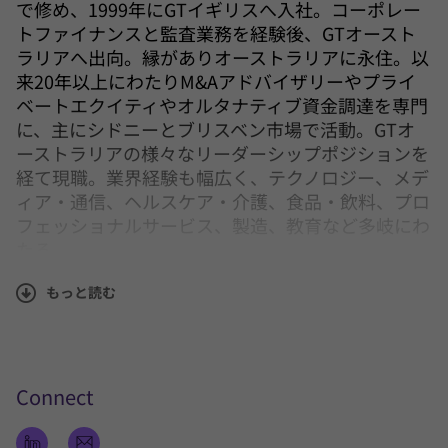
で修め、1999年にGTイギリスへ入社。コーポレー
トファイナンスと監査業務を経験後、GTオースト
ラリアへ出向。縁がありオーストラリアに永住。以
来20年以上にわたりM&Aアドバイザリーやプライ
ベートエクイティやオルタナティブ資金調達を専門
に、主にシドニーとブリスベン市場で活動。GTオ
ーストラリアの様々なリーダーシップポジションを
経て現職。業界経験も幅広く、テクノロジー、メデ
ィア・通信、ヘルスケア・介護、食品・飲料、プロ
フェッショナルサービス、製造、教育など多岐にわ
たる。
もっと読む
特に秀でているのが、家族事業の経営者と協働し、
事業売却や事業承継イベントの企画・実行を含む戦
略計画立案を支援する能力。スピードと正確性を両
立させるべく、柔軟かつ先を見据えた姿勢でクライ
アントやチームと連携。深い対話を通じて課題を正
Connect
確に捉え、クライアントへの高い付加価値の提供を
使命として、ビジネス機会の創出や人生を左右する