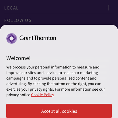
LEGAL
Privacy
FOLLOW US
クッキーの設定
Welcome!
© 2026 Grant Thornton Australia Limited – All rights reserved.
“Grant Thornton” refers to the brand under which the Grant
We process your personal information to measure and
Thornton member firms provide assurance, tax and advisory
improve our sites and service, to assist our marketing
services to their clients and/or refers to one or more member
campaigns and to provide personalised content and
firms, as the context requires. Grant Thornton Australia is a
advertising. By clicking the button on the right, you can
exercise your privacy rights. For more information see our
member firm of Grant Thornton International Ltd (GTIL). GTIL
privacy notice
Cookie Policy
and the member firms are not a worldwide partnership. GTIL
and each member firm is a separate legal entity. Services are
delivered by the member firms. GTIL does not provide services
Accept all cookies
to clients. GTIL and its member firms are not agents of, and do