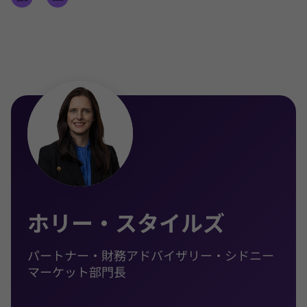
重要局面を成功へ導く。豊富な経験に裏打ちされた
安心感と丁寧なサポートで不安を払拭し、潜在的な
可能性を最大限に引き出すことで、最適な意思決定
を後押ししている。
さらに、子ども向けにボランティア機会を提供する
非営利団体「Kids Giving Back」の理事としても活
動し、ボランティアを通じて子どもたちに思いやり
の心を育み、奉仕の価値を根付かせることに尽力し
ている。「ひとつの行動が大きな変化を生む」とい
う信念のもと、社会に前向きなインパクトをもたら
す取り組みを推進している。
ホリー・スタイルズ
主な実績
パートナー・財務アドバイザリー・シドニー
事業売却・事業分離
マーケット部門長
M&A（ディール）アドバイザリー
プライベート・エクイティによる資金調達
売却準備および事業承継計画