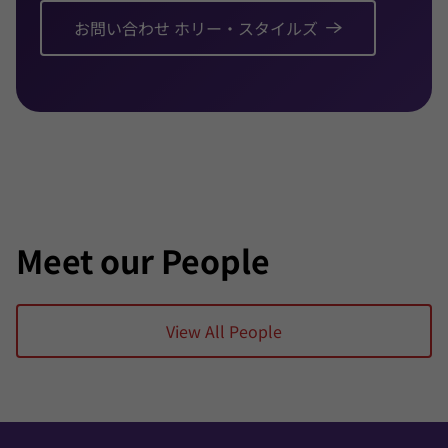
IPOおよび二重上場、特にロンドン証券取引所
お問い合わせ ホリー・スタイルズ
AIM市場への上場
専門資格・会員
AICD（オーストラリア企業取締役協会）卒業会
員
ICAEW（イングランド・ウェールズ勅許会計士
協会）会員
CA ANZ（オーストラリア・ニュージーランド勅
許公認会計士） 会員
Meet our People
View All People