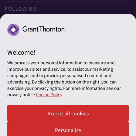
Privacy
FOLLOW US
クッキーの設定
Welcome!
© 2026 Grant Thornton Australia Limited – All rights reserved.
“Grant Thornton” refers to the brand under which the Grant
We process your personal information to measure and
Thornton member firms provide assurance, tax and advisory
improve our sites and service, to assist our marketing
services to their clients and/or refers to one or more member
campaigns and to provide personalised content and
firms, as the context requires. Grant Thornton Australia is a
advertising. By clicking the button on the right, you can
exercise your privacy rights. For more information see our
member firm of Grant Thornton International Ltd (GTIL). GTIL
privacy notice
Cookie Policy
and the member firms are not a worldwide partnership. GTIL
and each member firm is a separate legal entity. Services are
delivered by the member firms. GTIL does not provide services
Accept all cookies
to clients. GTIL and its member firms are not agents of, and do
not obligate, one another and are not liable for one another’s
acts or omissions.
Personalise