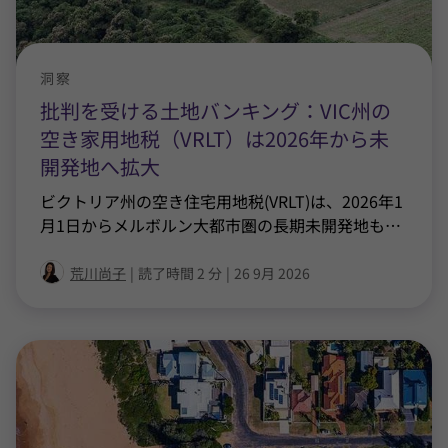
洞察
批判を受ける土地バンキング：VIC州の
空き家用地税（VRLT）は2026年から未
開発地へ拡大
ビクトリア州の空き住宅用地税(VRLT)は、2026年1
月1日からメルボルン大都市圏の長期未開発地も
…
荒川尚子
|
読了時間 2 分
|
26 9月 2026