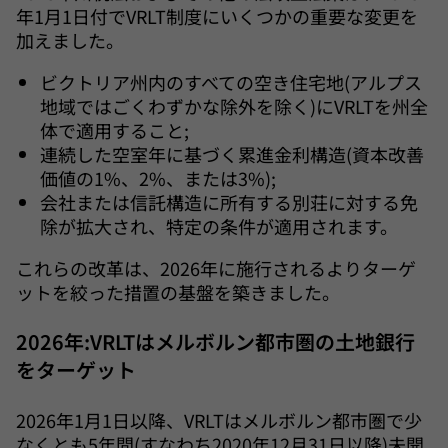
年1月1日付でVRLT制度にいくつかの重要な変更を
加えました。
ビクトリア州内のすべての空き住宅地(アルプス
地域ではごくわずかな除外を除く)にVRLTを州全
体で適用すること;
連続した空室年に基づく累進金利構造(資本改善
価値の1%、2%、または3%);
会社または信託構造に所有する別荘に対する免
除が拡大され、特定の条件が適用されます。
これらの改革は、2026年に施行されるよりターゲ
ットを絞った措置の基盤を築きました。
2026年:VRLTはメルボルン都市圏の土地銀行
をターゲット
2026年1月1日以降、VRLTはメルボルン都市圏で少
なくとも5年間(すなわち2020年12月31日以降)未開