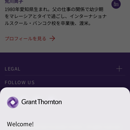
荒川尚子
1980年愛知県生まれ。父の仕事の関係で幼少期
をマレーシアとタイで過ごし、インターナショナ
ルスクール・バンコク校を卒業後、渡米。
プロフィールを見る
LEGAL
Privacy
FOLLOW US
クッキーの設定
Welcome!
© 2026 Grant Thornton Australia Limited – All rights reserved.