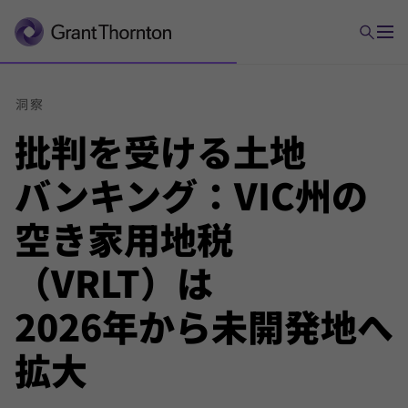
洞察
批判を
受ける
土地
バンキング：
VIC州の
空き家
用地税
（VRLT）は
2026年から
未開発地へ
拡大