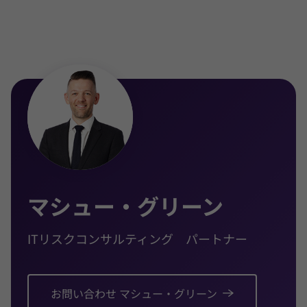
次レポートおよびコントロールの承認を多数手掛け
るほか、ASAE3000 シリーズ（3100、3150、3500
を含む）に基づくコンプライアンス保証業務もリー
ドしている。
また、サイバーセキュリティ領域においても、セキ
ュリティ成熟度評価、脆弱性スキャンおよびペネト
レーションテストの実施、24時間365日対応のSOC
モニタリング、ならびにフォレンジック対応・調査
の管理など、多岐にわたる実務を担当。
ITリスク評価においては、組織の規模や規制要求を
マシュー・グリーン
踏まえた、商業的かつバランスの取れた実践的アド
バイスを提供することを重視。構造化された思考と
ITリスクコンサルティング パートナー
豊富な知識に基づき、専門家としての判断力を発揮
しながらギャップを的確に特定する。複雑な概念を
分かりやすく伝える力に定評があり、時間的制約や
高い緊急性の局面においても冷静に対応する姿は、
お問い合わせ マシュー・グリーン