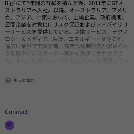
Big4にて7年間の経験を積んだ後、2011年にGTオー
ストラリアへ入社。以降、オーストラリア、アメリ
カ、アジア、中東において、上場企業、政府機関、
民間企業を対象にITリスク保証およびアドバイザリ
ーサービスを提供している。金融サービス、テクノ
ロジー＆メディア、製造、エネルギー・資源など、
幅広い業界で実績を有し高度な規制対応が求められ
る領域やクロスボーダー案件も数多く手がけてき
た。また、技術デューデリジェンスにも精通してい
る。
もっと読む
IT リスク保証・アドバイザリーは、戦略、ガバナン
ス、オペレーション、サービスデリバリー、調達、
大規模プロジェクト、データリスク管理、第三者監
査など、ビジネスとテクノロジー全般を網羅する。
コントロール保証のスペシャリストとして、テクノ
Connect
ロジーリスクやコントロール設計、改善レビュー、
独立保証報告に強みを持つ。
SOC2/3402/GS007/SOXの署名パートナーとして年