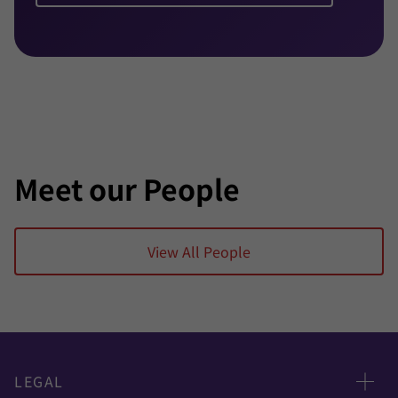
クライアントから高く評価されている。
プライベートではサイクリングを楽しみ、コーヒー
をこよなく愛している。
専門資格・会員
ISACA（情報システム監査統制協会）会員
ITIL Foundations 認定
Meet our People
Federal Gateway 認定レビュアー
Negative Vet Level 1 セキュリティクリアランス
View All People
LEGAL