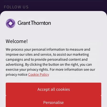
Privacy
FOLLOW US
クッキーの設定
Welcome!
© 2026 Grant Thornton Australia Limited – All rights reserved.
“Grant Thornton” refers to the brand under which the Grant
We process your personal information to measure and
Thornton member firms provide assurance, tax and advisory
improve our sites and service, to assist our marketing
services to their clients and/or refers to one or more member
campaigns and to provide personalised content and
firms, as the context requires. Grant Thornton Australia is a
advertising. By clicking the button on the right, you can
exercise your privacy rights. For more information see our
member firm of Grant Thornton International Ltd (GTIL). GTIL
privacy notice
Cookie Policy
and the member firms are not a worldwide partnership. GTIL
and each member firm is a separate legal entity. Services are
delivered by the member firms. GTIL does not provide services
Accept all cookies
to clients. GTIL and its member firms are not agents of, and do
not obligate, one another and are not liable for one another’s
acts or omissions.
Personalise