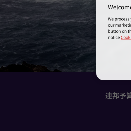
Welcom
We process 
our marketi
button on th
notice
Cooki
連邦予