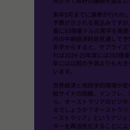
向かって政府の議題を設定し
来年5月までに選挙が行われ、
予算が示される見込みですが
基に93億豪ドルの黒字を発表
月の中期経済財政見通しで予
赤字からすると、サプライズ
れは2024-25年度には28
年には以前の予測よりも大き
います。
世界経済と地政学的環境が変
給サイドの困難、インフレ、
ら、オーストラリアのビジネ
るでしょうか？オーストラリ
ーストラリア」というアジェ
ターを再活性化することによ