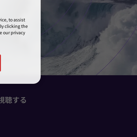
ce, to assist
y clicking the
e our privacy
視聴する