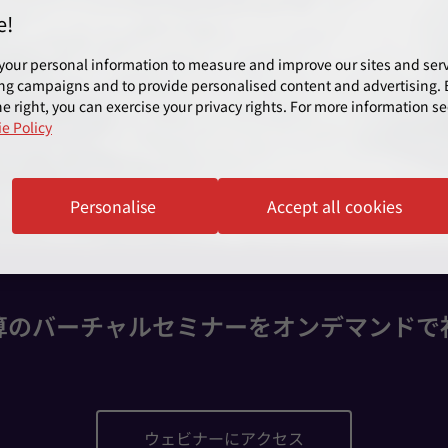
e!
your personal information to measure and improve our sites and servi
ng campaigns and to provide personalised content and advertising. B
e right, you can exercise your privacy rights. For more information se
e Policy
Personalise
Accept all cookies
算のバーチャルセミナーをオンデマンドで
ウェビナーにアクセス