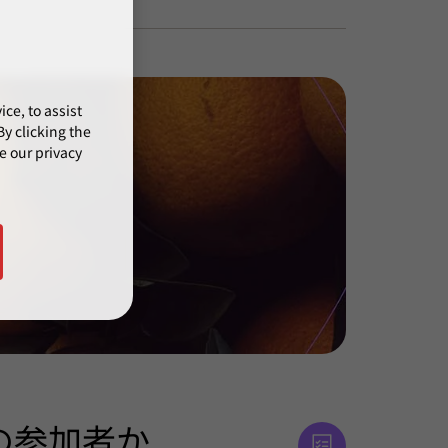
ce, to assist
y clicking the
e our privacy
の参加者か