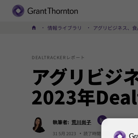
情報ライブラリ
アグリビジネス、食品・飲
ホーム
DEALTRACKER
レポート
アグリ
ビジ
2023年
Deal
執筆者:
荒川尚子
31 5月 2023
読了時間 2 分