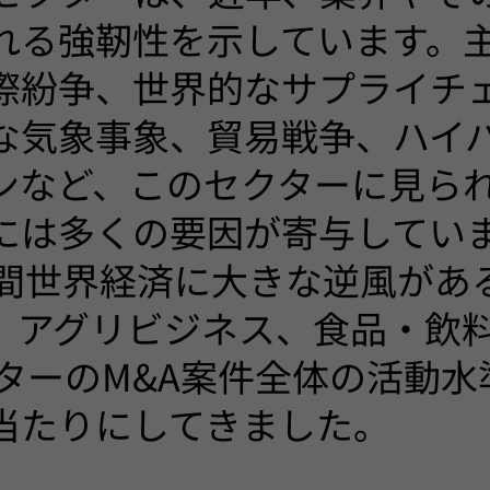
れる強靭性を示しています。
際紛争、世界的なサプライチ
な気象事象、貿易戦争、ハイ
ンなど、このセクターに見ら
には多くの要因が寄与していま
月間世界経済に大きな逆風があ
、アグリビジネス、食品・飲料(
クターのM&A案件全体の活動
当たりにしてきました。