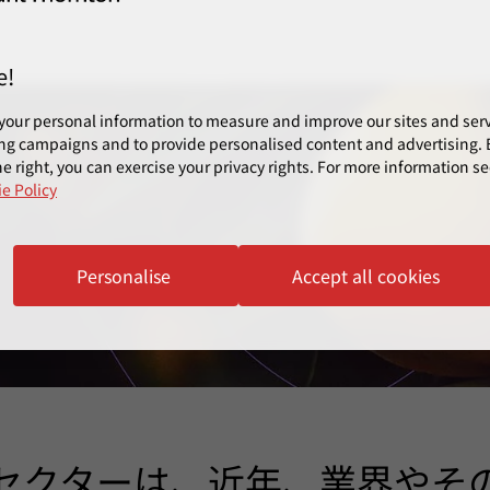
e!
your personal information to measure and improve our sites and servi
ng campaigns and to provide personalised content and advertising. B
e right, you can exercise your privacy rights. For more information se
e Policy
Personalise
Accept all cookies
&Bセクターは、近年、業界やそ