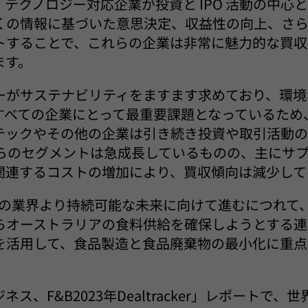
テクノロジー対応企業が投資と IPO 活動の中心
くの情報に基づいた意思決定、収益性の向上、さ
トすることで、これらの企業は非常に魅力的な買収
ます。
ーがサステナビリティをますます求めており、環境
がすべての企業にとって最重要課題となっているため
テックやその他の企業は引き続き投資や取引活動
れらのセグメントは急成長しているものの、主にサ
関連するコストの増加により、買収傾向は減少して
、この業界より持続可能な未来に向けて進むにつれて
らオーストラリアの食料供給を確保しようとする連
を活用して、食品製造と食品廃棄物の最小化に重点
ス、F&B2023年Dealtracker」レポートで