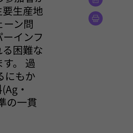
主要生産地
ェーン問
パーインフ
れる困難な
す。 過
るにもか
Ag・
水準の一貫