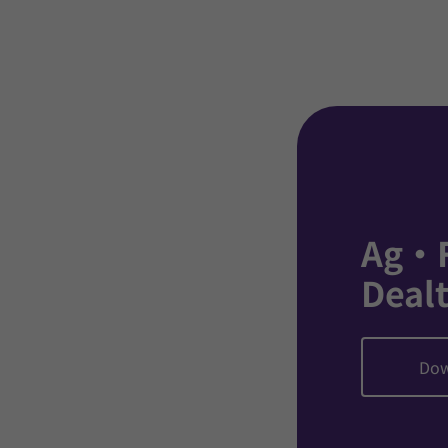
Ag・
Deal
Dow