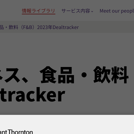
情報ライブラリ
サービス内容
Meet our peop
料（F&B）2023年Dealtracker
ネス、
食品・
飲料
tracker