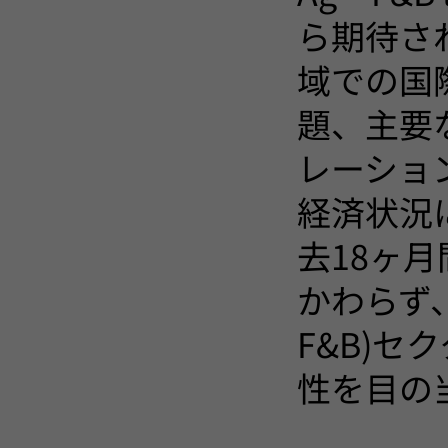
ら期待さ
域での国
題、主要
レーショ
経済状況
去18ヶ
かわらず
F&B)セ
性を目の