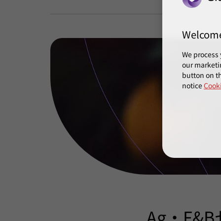
Welcom
We process 
our marketi
button on th
notice
Cooki
Ag・F