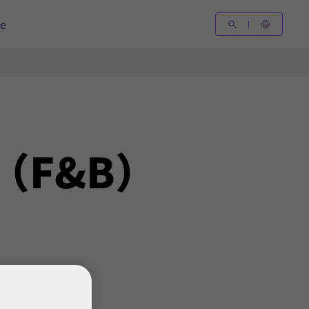
le
（F&B）