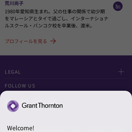
荒川尚子
1980年愛知県生まれ。父の仕事の関係で幼少期
をマレーシアとタイで過ごし、インターナショナ
ルスクール・バンコク校を卒業後、渡米。
プロフィールを見る
LEGAL
Privacy
FOLLOW US
クッキーの設定
Welcome!
© 2026 Grant Thornton Australia Limited – All rights reserved.