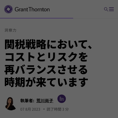
洞察力
関税
戦略において、
コスト
と
リスクを
再バランス
さ
せる
時期が
来て
います
執筆者:
荒川尚子
07 8月 2023
読了時間 3 分