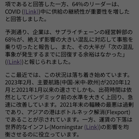
項であると回答した一方、64%のリーダーは、
COVID (
(Link)
)中に供給の継続性が重要性を増した
と回答しました。
予測通り、企業は、サプライチェーンの経営幹部の
68%が、絶えず影響の大きい混乱に対応して事態を
乗り切ったと報告し、また、その大半が「次の混乱
事象が発生するまでに回復する余裕はなかった」
(
(Link)
)と報じられました。
ここ最近では、この状況は落ち着き始めています。
2023年2月、主要航路(中国-米中-欧州)が2020年12
月と2021年1月以来の速さでしかも、出荷時間は依
然としてパンデミック前の水準を大きく上回り、急
速に改善しています。2021年末の輻輳の最悪は過剰
であり、アジアの港はボトルネック解消(Flexport)
であることが示されています。一方、運賃の下落は
世界的なインフレ(Morningstar
(Link)
)の影響を均
衡させるのに役立っています。