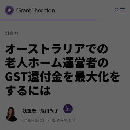
洞察力
オーストラリアでの
老人
ホーム
運営者の
GST
還付金を
最大化を
するには
執筆者:
荒川尚子
07 8月 2023
読了時間 1 分