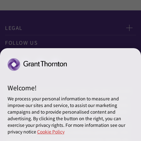
LEGAL
Privacy
FOLLOW US
クッキーの設定
Welcome!
© 2026 Grant Thornton Australia Limited – All rights reserved.
“Grant Thornton” refers to the brand under which the Grant
We process your personal information to measure and
Thornton member firms provide assurance, tax and advisory
improve our sites and service, to assist our marketing
services to their clients and/or refers to one or more member
campaigns and to provide personalised content and
firms, as the context requires. Grant Thornton Australia is a
advertising. By clicking the button on the right, you can
exercise your privacy rights. For more information see our
member firm of Grant Thornton International Ltd (GTIL). GTIL
privacy notice
Cookie Policy
and the member firms are not a worldwide partnership. GTIL
and each member firm is a separate legal entity. Services are