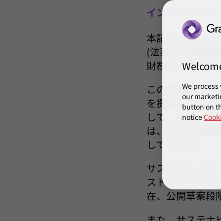
イントロダクシ
本記事では、20
(法案)の気候
財務省の第2次協
Welcom
We process 
この法案は、20
our marketi
を提案するもの
button on th
して、企業に対
notice
Cooki
は、年次財務報
しています。
サステナビリティ
ストラリアのサス
在、公開草案段
また、サステナ