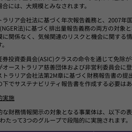
場合には、大規模とみなされます。
トラリア会社法に基づく年次報告義務と、2007年
h) (NGER法)に基づく排出量報告義務の両方の対象
模に関係なく、気候関連のリスクと機会に関する
す。
券投資委員会(ASIC)クラスの命令を通じて免除
がオーストラリア慈善団体および非営利委員会に登
ストラリア会社法第2M章に基づく財務報告書の提
の下でサステナビリティ報告書を作成する必要はあ
的実施
的な財務情報開示の対象となる事業体は、以下の表
にわたって3つのグループで段階的に実施されます。