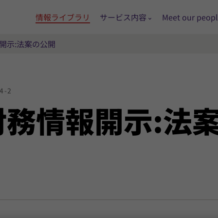
情報ライブラリ
サービス内容
Meet our peop
開示:法案の公開
4-2
財務
情報
開示:
法