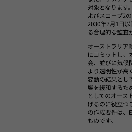
対象となります。
よびスコープ2
2030年7月1
る合理的な監査
オーストラリア
にコミットし、
会、並びに気候
より透明性が高
変動の結果とし
響を緩和するた
としてのオース
げるのに役立つ
の作成要件は、
ものです。