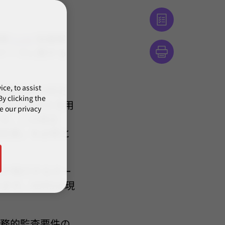
案
(Link)
協議案
テーマに関する
ce, to assist
び関連法案の改正
y clicking the
務報告制度を活用
e our privacy
す。この修正
報告書」を必修と
)が発行するオー
ます。ASRSは現
義務的監査要件の