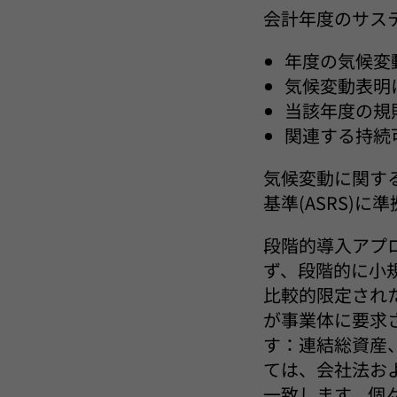
会計年度のサス
年度の気候変
気候変動表明
当該年度の規
関連する持続
気候変動に関す
基準(ASRS)
段階的導入アプ
ず、段階的に小
比較的限定され
が事業体に要求
す：連結総資産
ては、会社法およ
一致します。個