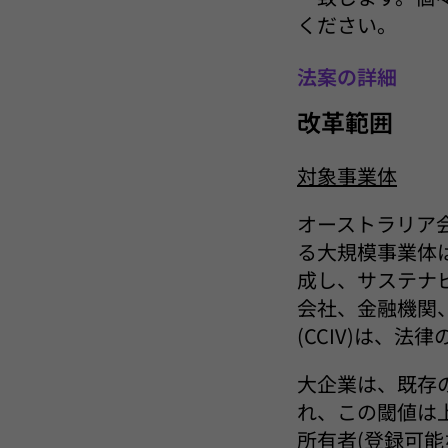
ください。
法案の詳細
改革範囲
対象事業体
オーストラリア
る大規模事業体
成し、サステナ
会社、金融機関
(CCIV)は、法
大企業は、既存
れ、この閾値は
所有者(登録可能