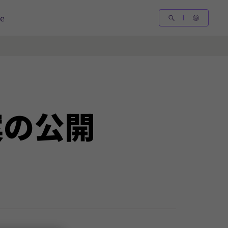
le
案の
公開