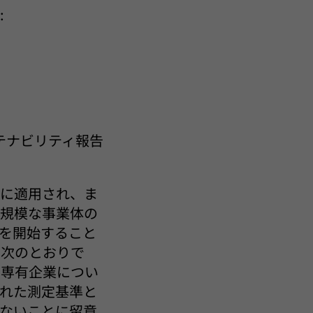
:
。
テナビリティ報告
務に適用され、ま
大規模な事業体の
を開始すること
、次のとおりで
な専有企業につい
された測定基準と
ないことに留意