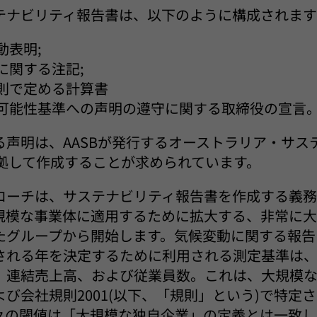
テナビリティ報告書は、以下のように構成されます
動表明;
に関する注記;
則で定める計算書
可能性基準への声明の遵守に関する取締役の宣言
る声明は、AASBが発行するオーストラリア・サス
に準拠して作成することが求められています。
ローチは、サステナビリティ報告書を作成する義
規模な事業体に適用するために拡大する、非常に
たグループから開始します。気候変動に関する報告
される年を決定するために利用される測定基準は
、連結売上高、および従業員数。これは、大規模
び会社規則2001(以下、「規則」という)で特定
々の閾値は「大規模な独自企業」の定義とは一致し