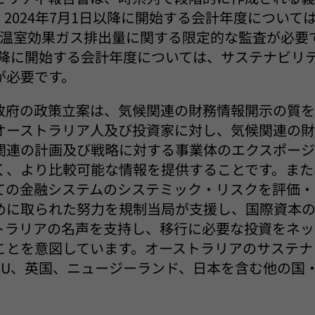
2024年7月1日以降に開始する会計年度について
の温室効果ガス排出量に関する限定的な監査が必要
日以降に開始する会計年度については、サステナビリ
が必要です。
政府の政策立案は、気候関連の財務情報開示の質
オーストラリア人及び投資家に対し、気候関連の
関連の計画及び戦略に対する事業体のエクスポージ
く、より比較可能な情報を提供することです。また
ての金融システムのシステミック・リスクを評価・
めに取られた努力を規制当局が支援し、国際資本
トラリアの名声を支持し、移行に必要な投資をネッ
ことを意図しています。オーストラリアのサステナ
EU、英国、ニュージーランド、日本を含む他の国