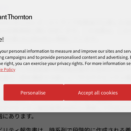
ョン
24年1月12日にオーストラリア財務省が公表した法
関連の財務情報公開に注目します。この法案は、この
議文書(2023年6月)に準拠しています。
e!
your personal information to measure and improve our sites and servi
01年オーストラリア会社法(第一編)(会社法)およ
ng campaigns and to provide personalised content and advertising. B
で、改正は、会社法第2M章で定義された既存の財
e right, you can exercise your privacy rights. For more information se
する新たな気候関連の財務報告要件を定めたもので
e Policy
告書の一部を構成する新しい「サステナビリティ
Personalise
Accept all cookies
報告書は、オーストラリア会計基準審議会(AASB
テナビリティ報告基準(ASRS)に準拠して作成され
階にあります。
ビリティ報告書は、時系列で段階的に作成される