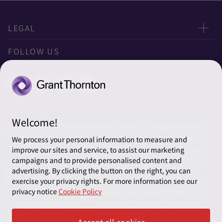
LEGAL
Privacy
FOLLOW US
クッキーの設定
Welcome!
© 2026 Grant Thornton Australia Limited – All rights reserved.
“Grant Thornton” refers to the brand under which the Grant
We process your personal information to measure and
Thornton member firms provide assurance, tax and advisory
improve our sites and service, to assist our marketing
services to their clients and/or refers to one or more member
campaigns and to provide personalised content and
advertising. By clicking the button on the right, you can
firms, as the context requires. Grant Thornton Australia is a
exercise your privacy rights. For more information see our
member firm of Grant Thornton International Ltd (GTIL). GTIL
privacy notice
Cookie Policy
and the member firms are not a worldwide partnership. GTIL
and each member firm is a separate legal entity. Services are
delivered by the member firms. GTIL does not provide services